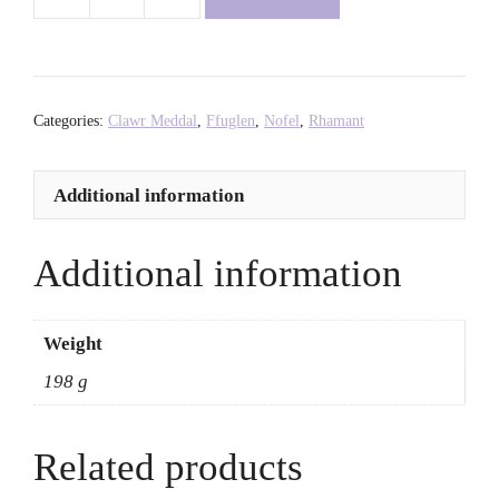
Bolla
-
Pajtim
Statovci
quantity
Categories:
Clawr Meddal
,
Ffuglen
,
Nofel
,
Rhamant
Additional information
Additional information
Weight
198 g
Related products