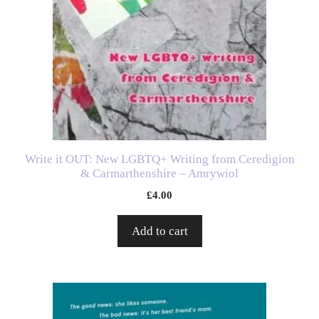
Write it OUT: New LGBTQ+ Writing from Ceredigion
& Carmarthenshire – Amrywiol
£
4.00
Add to cart