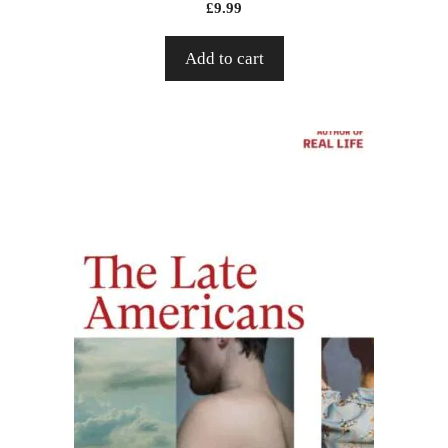
£
9.99
Add to cart