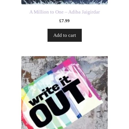
A Million to One – Adiba Jaigirdar
£
7.99
Add to cart