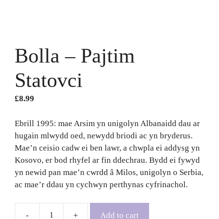
Bolla – Pajtim
Statovci
£
8.99
Ebrill 1995: mae Arsim yn unigolyn Albanaidd dau ar
hugain mlwydd oed, newydd briodi ac yn bryderus.
Mae’n ceisio cadw ei ben lawr, a chwpla ei addysg yn
Kosovo, er bod rhyfel ar fin ddechrau. Bydd ei fywyd
yn newid pan mae’n cwrdd â Milos, unigolyn o Serbia,
ac mae’r ddau yn cychwyn perthynas cyfrinachol.
Add to cart