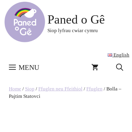
Skip
to
Paned o Gê
content
Siop lyfrau cwiar cymru
English
MENU
Home
/
Siop
/
Ffuglen neu Ffeithiol
/
Ffuglen
/ Bolla –
Pajtim Statovci