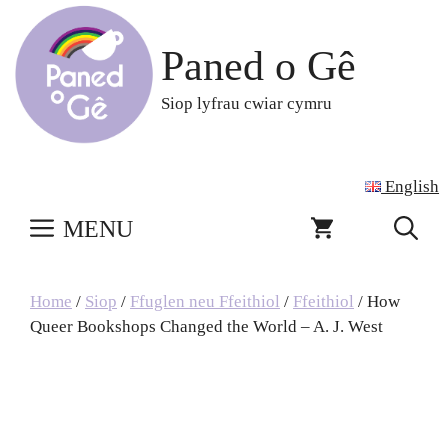
Skip
to
Paned o Gê
content
Siop lyfrau cwiar cymru
English
MENU
Home
/
Siop
/
Ffuglen neu Ffeithiol
/
Ffeithiol
/ How
Queer Bookshops Changed the World – A. J. West