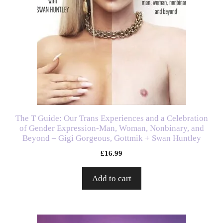
The T Guide: Our Trans Experiences and a Celebration
of Gender Expression-Man, Woman, Nonbinary, and
Beyond – Gigi Gorgeous, Gottmik + Swan Huntley
£
16.99
Add to cart