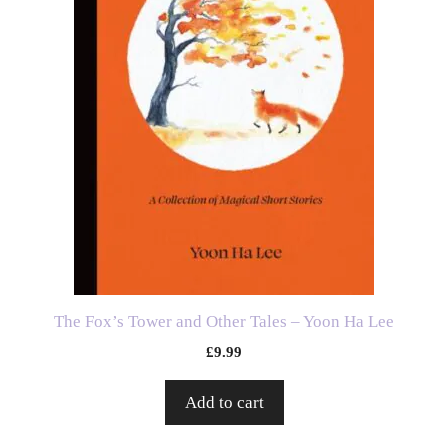
The Fox’s Tower and Other Tales – Yoon Ha Lee
£
9.99
Add to cart