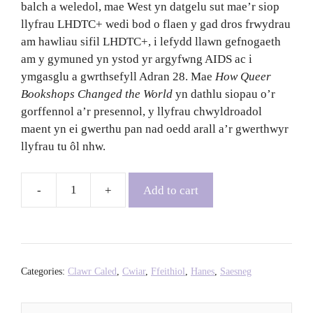
balch a weledol, mae West yn datgelu sut mae’r siop
llyfrau LHDTC+ wedi bod o flaen y gad dros frwydrau
am hawliau sifil LHDTC+, i lefydd llawn gefnogaeth
am y gymuned yn ystod yr argyfwng AIDS ac i
ymgasglu a gwrthsefyll Adran 28. Mae
How Queer
Bookshops Changed the World
yn dathlu siopau o’r
gorffennol a’r presennol, y llyfrau chwyldroadol
maent yn ei gwerthu pan nad oedd arall a’r gwerthwyr
llyfrau tu ôl nhw.
Add to cart
How
Queer
Bookshops
Changed
the
Categories:
Clawr Caled
,
Cwiar
,
Ffeithiol
,
Hanes
,
Saesneg
World
-