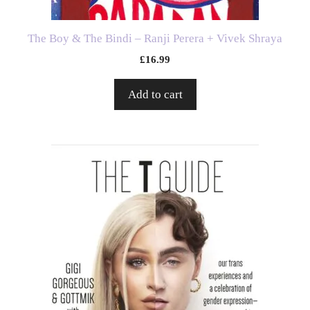
The Boy & The Bindi – Ranji Perera + Vivek Shraya
£
16.99
Add to cart