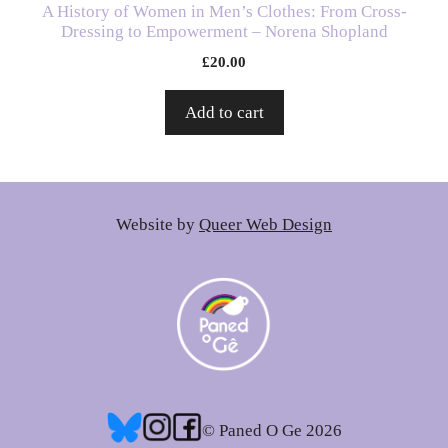
A History of Women in Men’s Clothes: From Cross-
Dressing to Empowerment – Norena Shopland
£
20.00
Add to cart
Website by
Queer Web Design
© Paned O Ge 2026