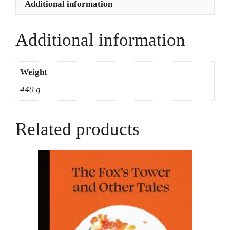
Additional information
A.
J.
West
Additional information
quantity
Weight
440 g
Related products