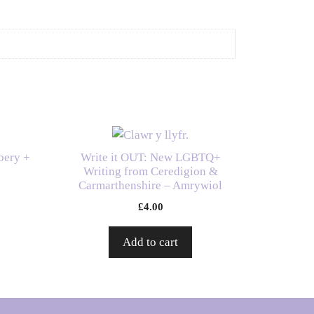
bery +
Write it OUT: New LGBTQ+
Writing from Ceredigion &
Carmarthenshire – Amrywiol
£
4.00
Add to cart