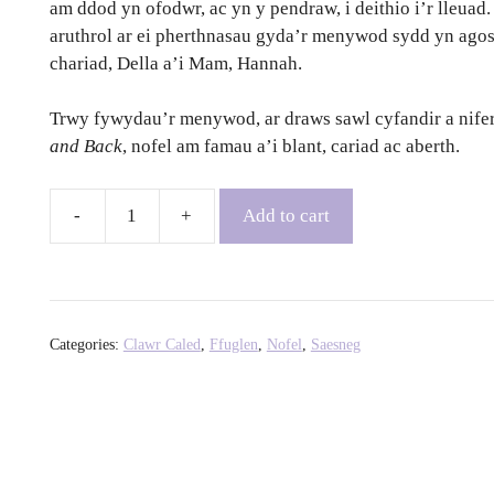
am ddod yn ofodwr, ac yn y pendraw, i deithio i’r lleua
aruthrol ar ei pherthnasau gyda’r menywod sydd yn agosac
chariad, Della a’i Mam, Hannah.
Trwy fywydau’r menywod, ar draws sawl cyfandir a nife
and Back
, nofel am famau a’i blant, cariad ac aberth.
Add to cart
To
the
Moon
and
Back
Categories:
Clawr Caled
,
Ffuglen
,
Nofel
,
Saesneg
-
Eliana
Ramage
quantity