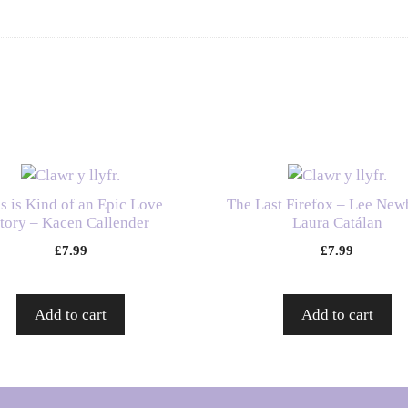
s is Kind of an Epic Love
The Last Firefox – Lee New
tory – Kacen Callender
Laura Catálan
£
7.99
£
7.99
Add to cart
Add to cart