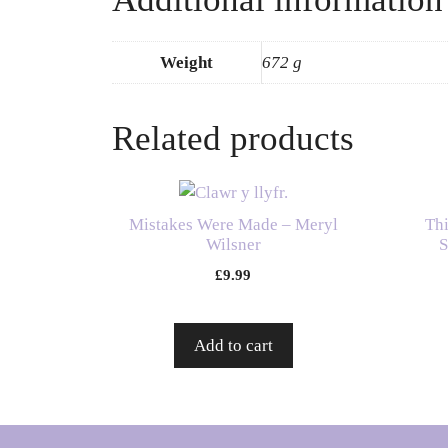
Weight
672 g
Related products
Mistakes Were Made – Meryl
Thi
Wilsner
S
£
9.99
Add to cart