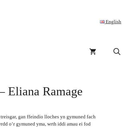
English
– Eliana Ramage
treisgar, gan ffeindio lloches yn gymuned fach
rdd o’r gymuned yma, wrth iddi amau ei fod