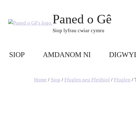
Skip
to
Paned o Gê
content
Siop lyfrau cwiar cymru
SIOP
AMDANOM NI
DIGWY
Home
/
Siop
/
Ffuglen neu Ffeithiol
/
Ffuglen
/ 