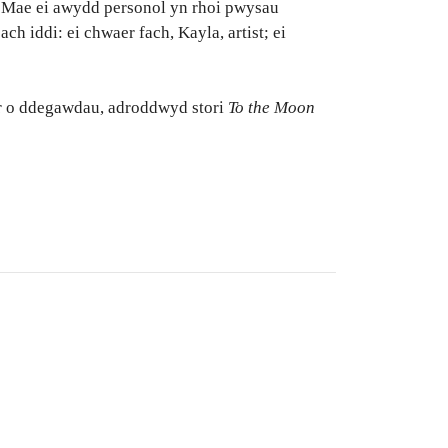
d. Mae ei awydd personol yn rhoi pwysau
h iddi: ei chwaer fach, Kayla, artist; ei
r o ddegawdau, adroddwyd stori
To the Moon