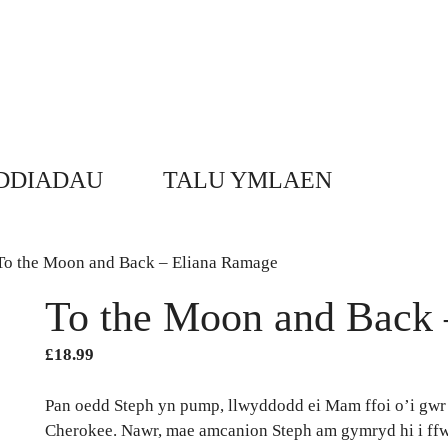
DDIADAU
TALU YMLAEN
To the Moon and Back – Eliana Ramage
To the Moon and Back 
£
18.99
Pan oedd Steph yn pump, llwyddodd ei Mam ffoi o’i gwr 
Cherokee. Nawr, mae amcanion Steph am gymryd hi i ffw