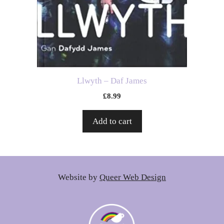
Llwyth – Daf James
£
8.99
Add to cart
Website by
Queer Web Design