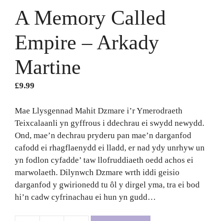
A Memory Called
Empire – Arkady
Martine
£
9.99
Mae Llysgennad Mahit Dzmare i’r Ymerodraeth
Teixcalaanli yn gyffrous i ddechrau ei swydd newydd.
Ond, mae’n dechrau pryderu pan mae’n darganfod
cafodd ei rhagflaenydd ei lladd, er nad ydy unrhyw un
yn fodlon cyfadde’ taw llofruddiaeth oedd achos ei
marwolaeth. Dilynwch Dzmare wrth iddi geisio
darganfod y gwirionedd tu ôl y dirgel yma, tra ei bod
hi’n cadw cyfrinachau ei hun yn gudd…