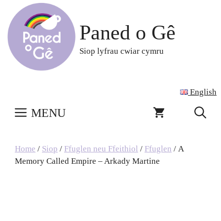
Skip
to
Paned o Gê
content
Siop lyfrau cwiar cymru
English
MENU
Home
/
Siop
/
Ffuglen neu Ffeithiol
/
Ffuglen
/ A
Memory Called Empire – Arkady Martine