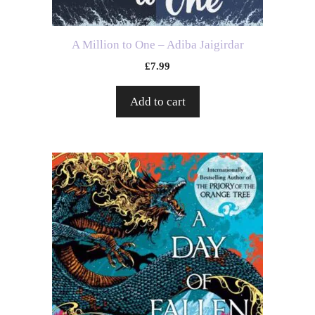
A Million to One – Adiba Jaigirdar
£
7.99
Add to cart