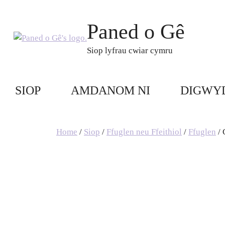
Skip
to
Paned o Gê
content
Siop lyfrau cwiar cymru
SIOP
AMDANOM NI
DIGWY
Home
/
Siop
/
Ffuglen neu Ffeithiol
/
Ffuglen
/ 