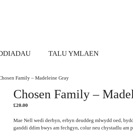
DDIADAU
TALU YMLAEN
Chosen Family – Madeleine Gray
Chosen Family – Madel
£
20.00
Mae Nell wedi derbyn, erbyn deuddeg mlwydd oed, bydd e
ganddi ddim bwys am fechgyn, colur neu chystadlu am pwy