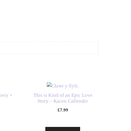
bery +
This is Kind of an Epic Love
Story – Kacen Callender
£
7.99