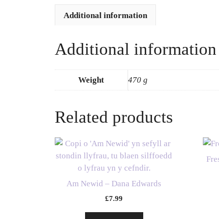
Additional information
Additional information
Weight
470 g
Related products
Fre
Am Newid – Dana Edwards
£
7.99