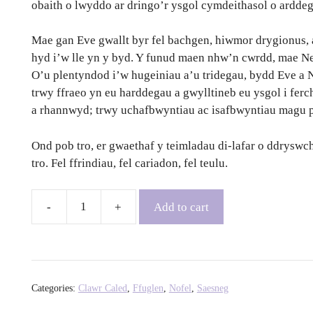
obaith o lwyddo ar dringo’r ysgol cymdeithasol o ardde
Mae gan Eve gwallt byr fel bachgen, hiwmor drygionus,
hyd i’w lle yn y byd. Y funud maen nhw’n cwrdd, mae Nel
O’u plentyndod i’w hugeiniau a’u tridegau, bydd Eve a Ne
trwy ffraeo yn eu harddegau a gwylltineb eu ysgol i fer
a rhannwyd; trwy uchafbwyntiau ac isafbwyntiau magu p
Ond pob tro, er gwaethaf y teimladau di-lafar o ddryswch
tro. Fel ffrindiau, fel cariadon, fel teulu.
Add to cart
Chosen
Family
-
Madeleine
Gray
Categories:
Clawr Caled
,
Ffuglen
,
Nofel
,
Saesneg
quantity