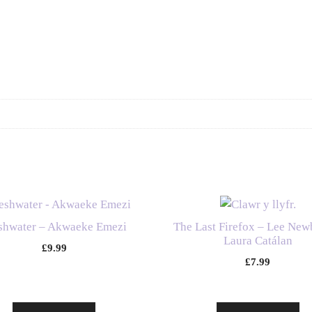
shwater – Akwaeke Emezi
The Last Firefox – Lee New
Laura Catálan
£
9.99
£
7.99