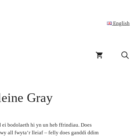
English
eine Gray
i bodolaeth hi yn un heb ffrindiau. Does
 all fwyta’r lleiaf – felly does ganddi ddim