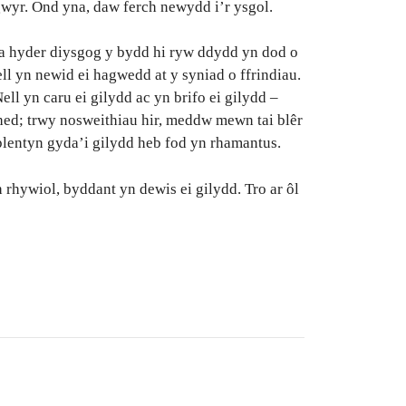
gwyr. Ond yna, daw ferch newydd i’r ysgol.
 a hyder diysgog y bydd hi ryw ddydd yn dod o
l yn newid ei hagwedd at y syniad o ffrindiau.
ll yn caru ei gilydd ac yn brifo ei gilydd –
ched; trwy nosweithiau hir, meddw mewn tai blêr
lentyn gyda’i gilydd heb fod yn rhamantus.
 rhywiol, byddant yn dewis ei gilydd. Tro ar ôl