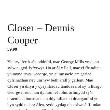
Closer – Dennis
Cooper
£
9.99
Yn brydferth a’n oddefol, mae George Mills yn denu
sylw ei gyd-fyfyrwyr. Un ar ôl y llall, mae ei ffrindiau
yn mynd trwy Gecorge, yn ei ransacio am gariad,
cyfrinachau neu unrhyw beth arall y gallent. Mae
Closer yn dilyn y cysylltiadau tanddaearol sy’n llusgo
George i freichiau dynion fel John, arlunydd sy’n
draenio ei bortreadau o ddynoliaeth i ddarganfod yr
hyn sydd o dan; Alex, sydd gydag obsesiwn â ffilmiau