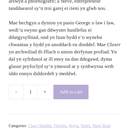
arswyd a phornograffi; a Steve, entrepreneur
tanddaearol sy’n troi garej ei rieni yn glwb nos.
Mae bechgyn a dynion yn pasio George o law i law,
wedi’u swyno gan ddwyster hunllefus ei
ddatgysylltiad, ond yn fuan bydd e’n wynebu
chwantau y bydd yn anoddach eu dioddef. Mae
Closer
yn archwiliad di-fflach o union derfynau profiad. Yn
dal yn syfrdanol ar ôl mwy na dau ddegawd, dyma
glasur pryfoclyd sy’n ymosod ar y synhwyrau wrth
iddo ennyn diddordeb y meddwl.
Add to cart
Closer
-
Dennis
Cooper
quantity
Categories:
Clawr Meddal
,
Ffuglen
,
Hoyw
,
Nofel
,
Short Read