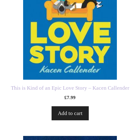
This is Kind of an Epic Love Story – Kacen Callender
£
7.99
Add to cart