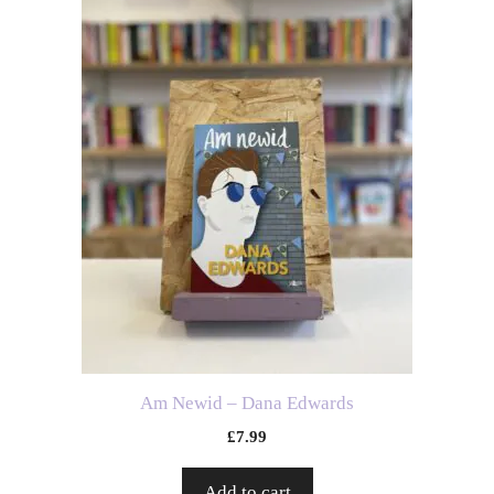
Am Newid – Dana Edwards
£
7.99
Add to cart