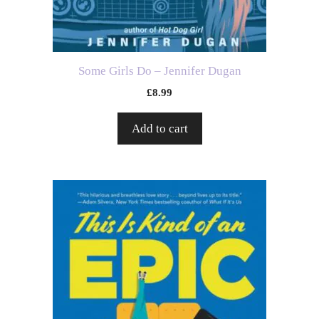
Some Girls Do – Jennifer Dugan
£
8.99
Add to cart