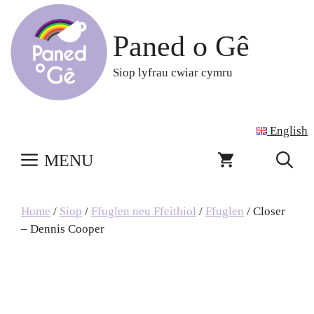
Skip
to
Paned o Gê
content
Siop lyfrau cwiar cymru
English
MENU
Home
/
Siop
/
Ffuglen neu Ffeithiol
/
Ffuglen
/ Closer
– Dennis Cooper