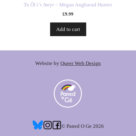
Tu Ôl i’r Awyr – Megan Angharad Hunter
£
9.99
Add to cart
Website by
Queer Web Design
© Paned O Ge 2026