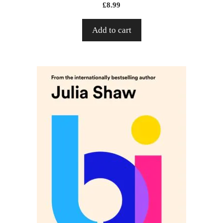
£
8.99
Add to cart