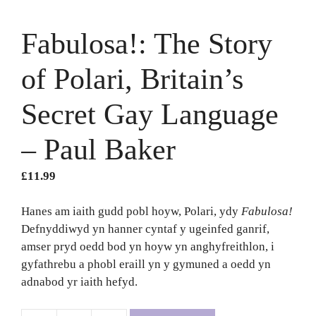
Fabulosa!: The Story
of Polari, Britain’s
Secret Gay Language
– Paul Baker
£
11.99
Hanes am iaith gudd pobl hoyw, Polari, ydy
Fabulosa!
Defnyddiwyd yn hanner cyntaf y ugeinfed ganrif,
amser pryd oedd bod yn hoyw yn anghyfreithlon, i
gyfathrebu a phobl eraill yn y gymuned a oedd yn
adnabod yr iaith hefyd.