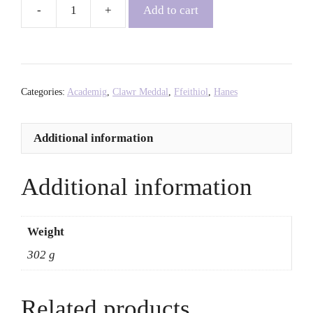
Add to cart
Fabulosa!:
The
Story
of
Polari,
Categories:
Academig
,
Clawr Meddal
,
Ffeithiol
,
Hanes
Britain's
Secret
Additional information
Gay
Language
-
Additional information
Paul
Baker
quantity
Weight
302 g
Related products