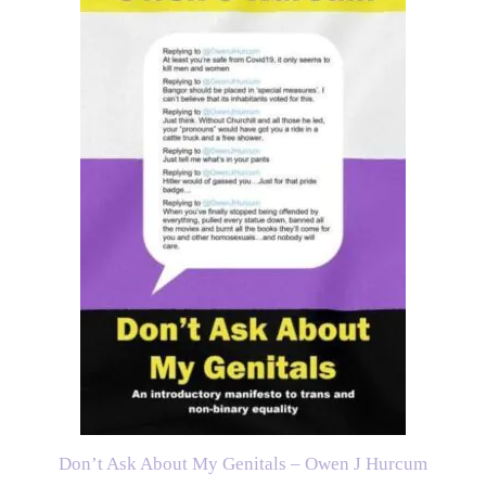
Don’t Ask About My Genitals – Owen J Hurcum