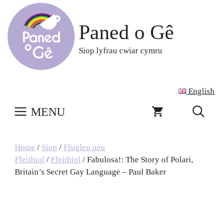
Skip
to
Paned o Gê
content
Siop lyfrau cwiar cymru
English
MENU
Home
/
Siop
/
Ffuglen neu
Ffeithiol
/
Ffeithiol
/ Fabulosa!: The Story of Polari,
Britain’s Secret Gay Language – Paul Baker