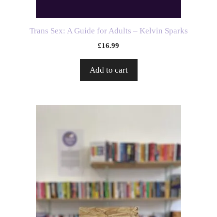
Trans Sex: A Guide for Adults – Kelvin Sparks
£
16.99
Add to cart