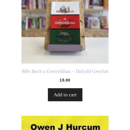
Mês Bach a Gwreiddiau – Dafydd Gwylon
£
8.00
Add to cart