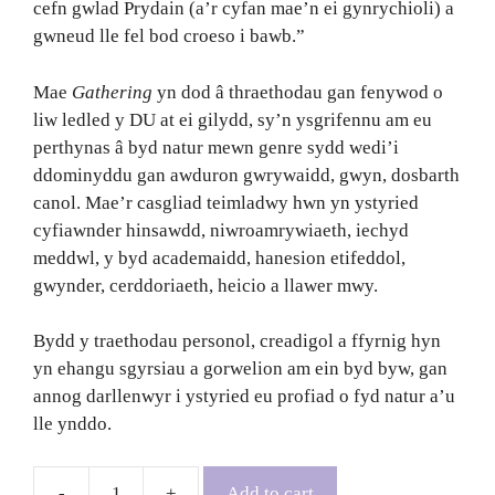
cefn gwlad Prydain (a’r cyfan mae’n ei gynrychioli) a
gwneud lle fel bod croeso i bawb.”
Mae
Gathering
yn dod â thraethodau gan fenywod o
liw ledled y DU at ei gilydd, sy’n ysgrifennu am eu
perthynas â byd natur mewn genre sydd wedi’i
ddominyddu gan awduron gwrywaidd, gwyn, dosbarth
canol. Mae’r casgliad teimladwy hwn yn ystyried
cyfiawnder hinsawdd, niwroamrywiaeth, iechyd
meddwl, y byd academaidd, hanesion etifeddol,
gwynder, cerddoriaeth, heicio a llawer mwy.
Bydd y traethodau personol, creadigol a ffyrnig hyn
yn ehangu sgyrsiau a gorwelion am ein byd byw, gan
annog darllenwyr i ystyried eu profiad o fyd natur a’u
lle ynddo.
Add to cart