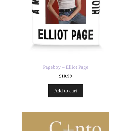
Pageboy – Elliot Page
£
10.99
Add to cart