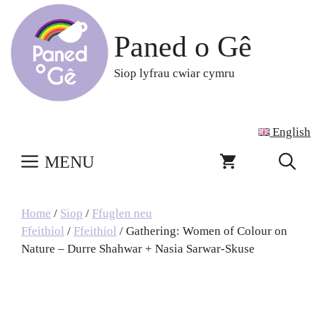
Skip
to
Paned o Gê
content
Siop lyfrau cwiar cymru
English
MENU
Home
/
Siop
/
Ffuglen neu
Ffeithiol
/
Ffeithiol
/ Gathering: Women of Colour on
Nature – Durre Shahwar + Nasia Sarwar-Skuse