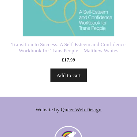
Transition to Success: A Self-Esteem and Confidence
Workbook for Trans People – Matthew Waites
£
17.99
Add to cart
Website by
Queer Web Design