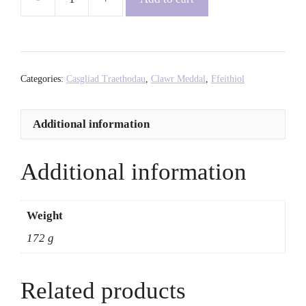
Gathering:
Women
of
Colour
on
Categories:
Casgliad Traethodau
,
Clawr Meddal
,
Ffeithiol
Nature
-
Additional information
Durre
Shahwar
+
Additional information
Nasia
Sarwar-
Skuse
Weight
quantity
172 g
Related products