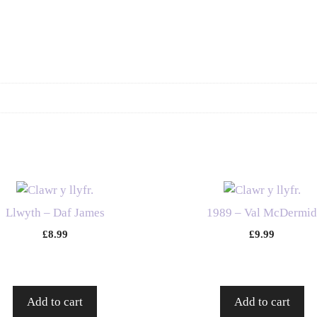
Llwyth – Daf James
1989 – Val McDermi
£
8.99
£
9.99
Add to cart
Add to cart