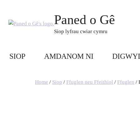
Skip
to
Paned o Gê
content
Siop lyfrau cwiar cymru
SIOP
AMDANOM NI
DIGWY
Home
/
Siop
/
Ffuglen neu Ffeithiol
/
Ffuglen
/ 