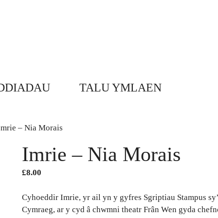
DDIADAU
TALU YMLAEN
Imrie – Nia Morais
Imrie – Nia Morais
£
8.00
Cyhoeddir Imrie, yr ail yn y gyfres Sgriptiau Stampus s
Cymraeg, ar y cyd â chwmni theatr Frân Wen gyda chefn