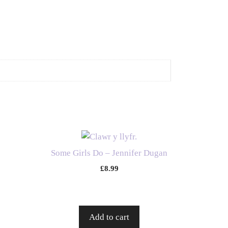
d
Some Girls Do – Jennifer Dugan
£
8.99
Add to cart