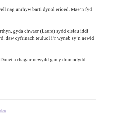
ell nag unrhyw barti dynol erioed. Mae’n fyd
rthyn, gyda chwaer (Laura) sydd eisiau iddi
d, daw cyfrinach teuluol i’r wyneb sy’n newid
 Douet a rhagair newydd gan y dramodydd.
glen