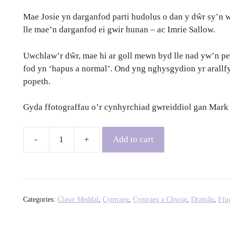
Mae Josie yn darganfod parti hudolus o dan y dŵr sy’n w
lle mae’n darganfod ei gwir hunan – ac Imrie Sallow.
Uwchlaw’r dŵr, mae hi ar goll mewn byd lle nad yw’n pe
fod yn ‘hapus a normal’. Ond yng nghysgydion yr arallfy
popeth.
Gyda ffotograffau o’r cynhyrchiad gwreiddiol gan Mark
Add to cart
Imrie
-
Nia
Morais
quantity
Categories:
Clawr Meddal
,
Cymraeg
,
Cymraeg a Chwiar
,
Dramâu
,
Ffu