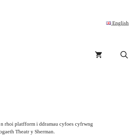
English
y’n rhoi platfform i ddramau cyfoes cyfrwng
ogaeth Theatr y Sherman.