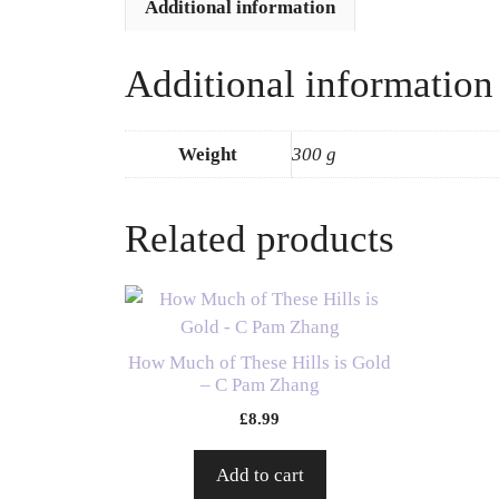
Additional information
Additional information
Weight
300 g
Related products
How Much of These Hills is Gold
– C Pam Zhang
£
8.99
Add to cart