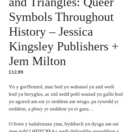
and Triangles: Queer
Symbols Throughout
History – Jessica
Kingsley Publishers +
Jem Milton
£
12.99
Yn y gorffennol, mae bod yn wahanol yn aml wedi
bod yn beryglus, ac nid oedd pobl wastad yn gallu bod
yn agored am sut yr oeddent am wisgo, pa rywedd yr
oeddent, a phwy yr oeddent yn ei garu…
O fewn y tudalennau yma, byddwch yn dysgu am sut
mae pobl LHDTCRhA+ wedi defnyddio arwyddion a