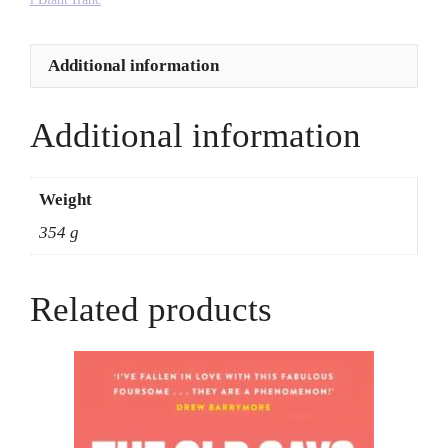
Throughout
History
Additional information
-
Jessica
Kingsley
Additional information
Publishers
+
Jem
Weight
Milton
354 g
quantity
Related products