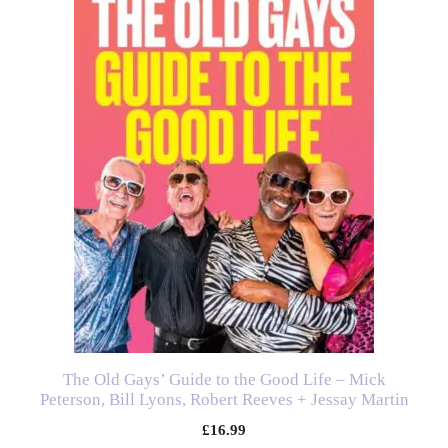
The Old Gays’ Guide to the Good Life – Mick
Peterson, Bill Lyons, Robert Reeves + Jessay Martin
£
16.99