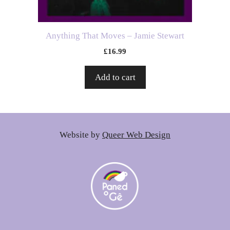
Anything That Moves – Jamie Stewart
£
16.99
Add to cart
Website by
Queer Web Design