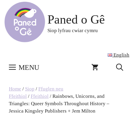
Skip
to
Paned o Gê
content
Siop lyfrau cwiar cymru
English
MENU
Home
/
Siop
/
Ffuglen neu
Ffeithiol
/
Ffeithiol
/ Rainbows, Unicorns, and
Triangles: Queer Symbols Throughout History –
Jessica Kingsley Publishers + Jem Milton