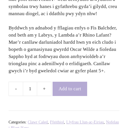
symbolau trwy hanes i gyfathrebu gyda’i gilydd, creu
mannau diogel, ac i ddathlu pwy ydyn nhw!
Byddwch yn adnabod y fflagiau enfys o Fis Balchder,
ond beth am y Labrys, y Lambda a’r Rhino Lafant?
Mae’r canllaw darluniadol hardd hwn yn eich cludo i
bopeth o garnasiynau gwyrdd Oscar Wilde a fioledau
Sappho hyd at fodrwyau duon anrhywioldeb a’r
trionglau pinc a adenillwyd o erlidigaeth. Canllaw
gwych i’r byd gweledol cwiar ar gyfer plant 5+.
Add to cart
Rainbows,
Unicorns,
and
Triangles:
Queer
Categories:
Clawr Caled
,
Ffeithiol
,
Llyfrau Llun-ac-Eiriau
,
Nofelau
Symbols
i Blant Ifanc