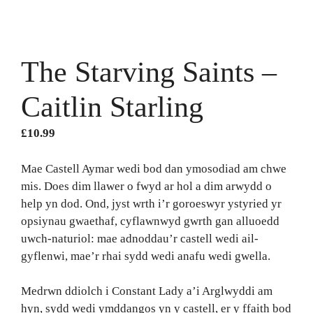
The Starving Saints –
Caitlin Starling
£
10.99
Mae Castell Aymar wedi bod dan ymosodiad am chwe
mis. Does dim llawer o fwyd ar hol a dim arwydd o
help yn dod. Ond, jyst wrth i’r goroeswyr ystyried yr
opsiynau gwaethaf, cyflawnwyd gwrth gan alluoedd
uwch-naturiol: mae adnoddau’r castell wedi ail-
gyflenwi, mae’r rhai sydd wedi anafu wedi gwella.
Medrwn ddiolch i Constant Lady a’i Arglwyddi am
hyn, sydd wedi ymddangos yn y castell, er y ffaith bod