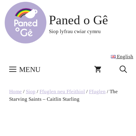
Skip
to
Paned o Gê
content
Siop lyfrau cwiar cymru
English
MENU
Home
/
Siop
/
Ffuglen neu Ffeithiol
/
Ffuglen
/ The
Starving Saints – Caitlin Starling