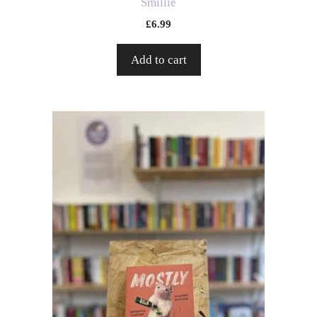
Smillie
£
6.99
Add to cart