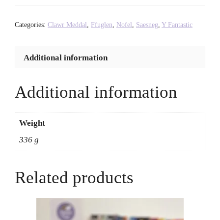
-
Caitlin
Categories:
Clawr Meddal
,
Ffuglen
,
Nofel
,
Saesneg
,
Y Fantastic
Starling
quantity
Additional information
Additional information
Weight
336 g
Related products