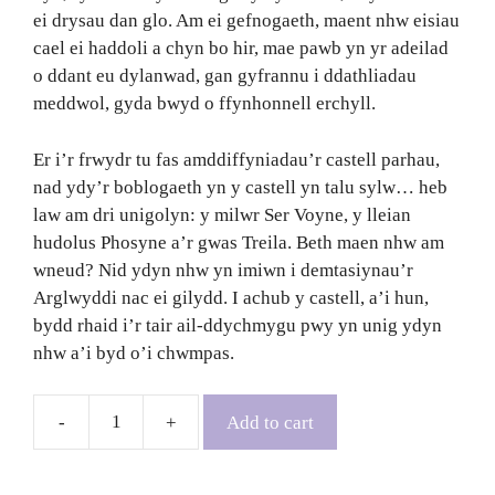
ei drysau dan glo. Am ei gefnogaeth, maent nhw eisiau
cael ei haddoli a chyn bo hir, mae pawb yn yr adeilad
o ddant eu dylanwad, gan gyfrannu i ddathliadau
meddwol, gyda bwyd o ffynhonnell erchyll.
Er i’r frwydr tu fas amddiffyniadau’r castell parhau,
nad ydy’r boblogaeth yn y castell yn talu sylw… heb
law am dri unigolyn: y milwr Ser Voyne, y lleian
hudolus Phosyne a’r gwas Treila. Beth maen nhw am
wneud? Nid ydyn nhw yn imiwn i demtasiynau’r
Arglwyddi nac ei gilydd. I achub y castell, a’i hun,
bydd rhaid i’r tair ail-ddychmygu pwy yn unig ydyn
nhw a’i byd o’i chwmpas.
Add to cart
The
Starving
Saints