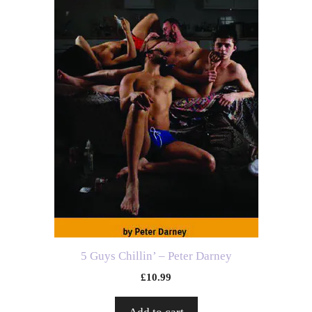
5 Guys Chillin’ – Peter Darney
£
10.99