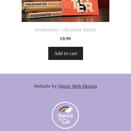
Freshwater – Akwaeke Emezi
£
9.99
Add to cart
Website by
Queer Web Design