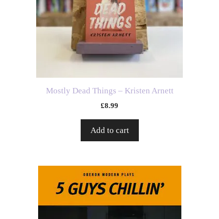
Mostly Dead Things – Kristen Arnett
£
8.99
Add to cart