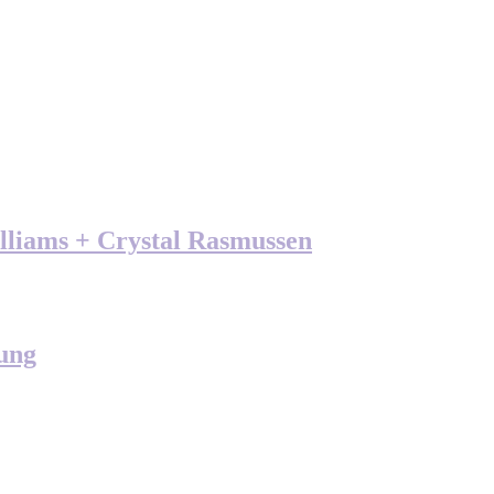
illiams + Crystal Rasmussen
oung