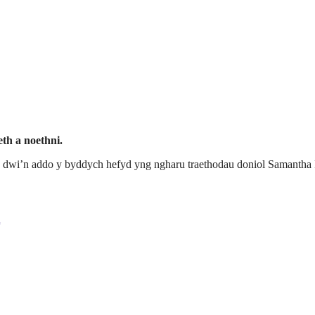
th a noethni.
 dwi’n addo y byddych hefyd yng ngharu traethodau doniol Samantha 
l