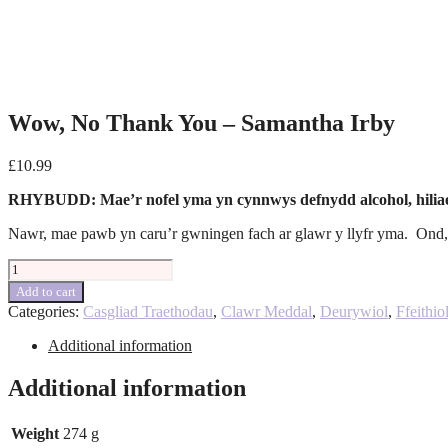
Wow, No Thank You – Samantha Irby
£
10.99
RHYBUDD: Mae’r nofel yma yn cynnwys defnydd alcohol, hiliae
Nawr, mae pawb yn caru’r gwningen fach ar glawr y llyfr yma. Ond,
Wow,
No
Add to cart
Thank
Categories:
Casgliad Traethodau
,
Clawr Meddal
,
Deurywiol
,
Ffeithio
You
-
Additional information
Samantha
Irby
Additional information
quantity
Weight
274 g