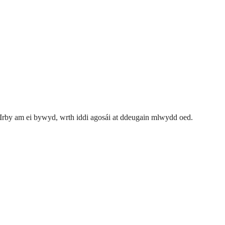
Irby am ei bywyd, wrth iddi agosái at ddeugain mlwydd oed.