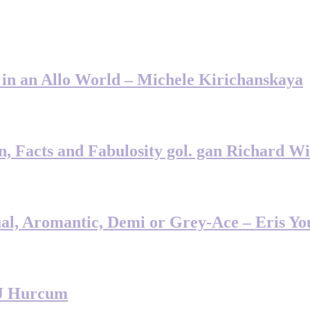
g in an Allo World – Michele Kirichanskaya
, Facts and Fabulosity gol. gan Richard W
ual, Aromantic, Demi or Grey-Ace – Eris Y
 J Hurcum