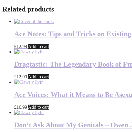
Related products
Ace Notes: Tips and Tricks on Existin
£
12.99
Add to cart
Dragtastic: The Legendary Book of Fun
£
12.99
Add to cart
Ace Voices: What it Means to Be Asex
£
16.99
Add to cart
Don’t Ask About My Genitals – Owen