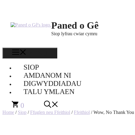
Skip
to
content
Paned o Gê
Siop lyfrau cwiar cymru
MENU
SIOP
AMDANOM NI
DIGWYDDIADAU
TALU YMLAEN
0
Home
/
Siop
/
Ffuglen neu Ffeithiol
/
Ffeithiol
/ Wow, No Thank You 