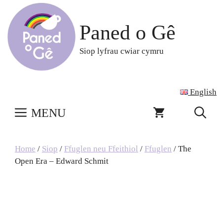
Skip
to
Paned o Gê
content
Siop lyfrau cwiar cymru
English
MENU
Home
/
Siop
/
Ffuglen neu Ffeithiol
/
Ffuglen
/ The
Open Era – Edward Schmit