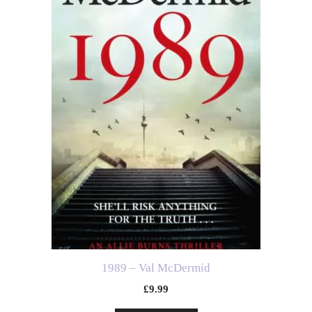
1989 – Val McDermid
£
9.99