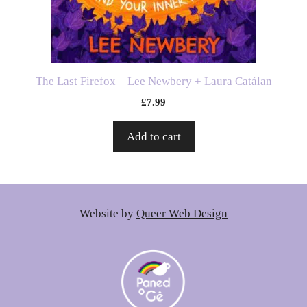
The Last Firefox – Lee Newbery + Laura Catálan
£
7.99
Add to cart
Website by
Queer Web Design