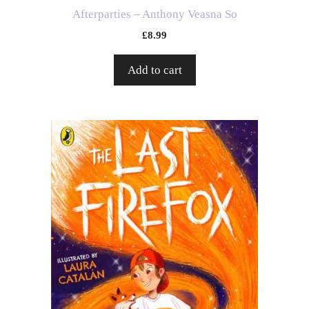
Afterparties – Anthony Veasna So
£
8.99
Add to cart