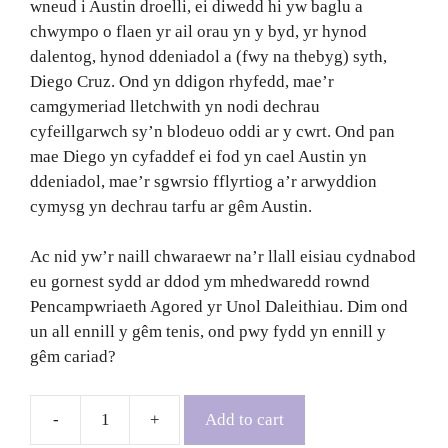
wneud i Austin droelli, ei diwedd hi yw baglu a
chwympo o flaen yr ail orau yn y byd, yr hynod
dalentog, hynod ddeniadol a (fwy na thebyg) syth,
Diego Cruz. Ond yn ddigon rhyfedd, mae’r
camgymeriad lletchwith yn nodi dechrau
cyfeillgarwch sy’n blodeuo oddi ar y cwrt. Ond pan
mae Diego yn cyfaddef ei fod yn cael Austin yn
ddeniadol, mae’r sgwrsio fflyrtiog a’r arwyddion
cymysg yn dechrau tarfu ar gêm Austin.
Ac nid yw’r naill chwaraewr na’r llall eisiau cydnabod
eu gornest sydd ar ddod ym mhedwaredd rownd
Pencampwriaeth Agored yr Unol Daleithiau. Dim ond
un all ennill y gêm tenis, ond pwy fydd yn ennill y
gêm cariad?
Add to cart
The