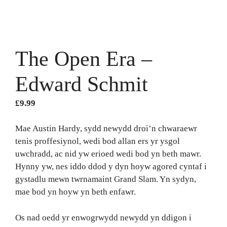
The Open Era –
Edward Schmit
£
9.99
Mae Austin Hardy, sydd newydd droi’n chwaraewr
tenis proffesiynol, wedi bod allan ers yr ysgol
uwchradd, ac nid yw erioed wedi bod yn beth mawr.
Hynny yw, nes iddo ddod y dyn hoyw agored cyntaf i
gystadlu mewn twrnamaint Grand Slam. Yn sydyn,
mae bod yn hoyw yn beth enfawr.
Os nad oedd yr enwogrwydd newydd yn ddigon i