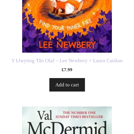
Y Llwynog Tân Olaf – Lee Newbery + Laura Catálan
£
7.99
Add to cart