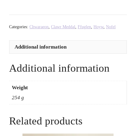
Open
Era
-
Edward
Categories:
Chwaraeon
,
Clawr Meddal
,
Ffuglen
,
Hoyw
,
Nofel
Schmit
quantity
Additional information
Additional information
Weight
254 g
Related products