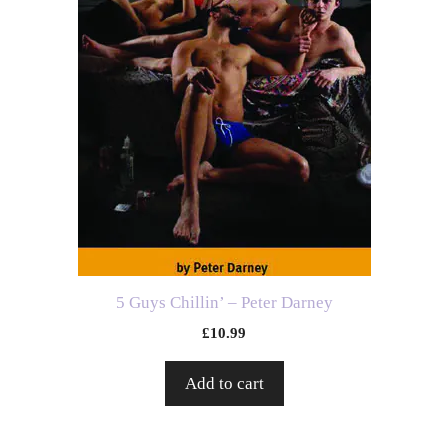
5 Guys Chillin’ – Peter Darney
£
10.99
Add to cart