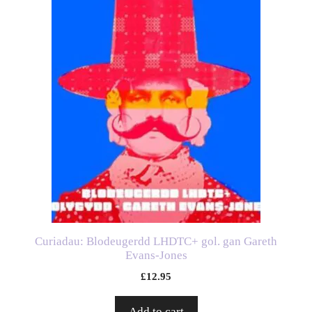
Curiadau: Blodeugerdd LHDTC+ gol. gan Gareth
Evans-Jones
£
12.95
Add to cart