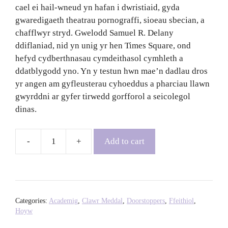
cael ei hail-wneud yn hafan i dwristiaid, gyda
gwaredigaeth theatrau pornograffi, sioeau sbecian, a
chafflwyr stryd. Gwelodd Samuel R. Delany
ddiflaniad, nid yn unig yr hen Times Square, ond
hefyd cydberthnasau cymdeithasol cymhleth a
ddatblygodd yno. Yn y testun hwn mae’n dadlau dros
yr angen am gyfleusterau cyhoeddus a pharciau llawn
gwyrddni ar gyfer tirwedd gorfforol a seicolegol
dinas.
Add to cart
Times
Square
Red,
Times
Square
Categories:
Academig
,
Clawr Meddal
,
Doorstoppers
,
Ffeithiol
,
Blue:
Hoyw
20th