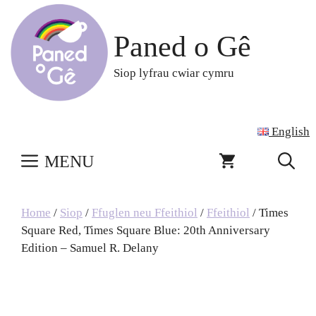
Skip
to
Paned o Gê
content
Siop lyfrau cwiar cymru
English
MENU
Home
/
Siop
/
Ffuglen neu Ffeithiol
/
Ffeithiol
/ Times
Square Red, Times Square Blue: 20th Anniversary
Edition – Samuel R. Delany