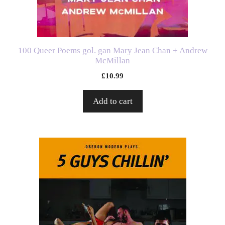
100 Queer Poems gol. gan Mary Jean Chan + Andrew
McMillan
£
10.99
Add to cart