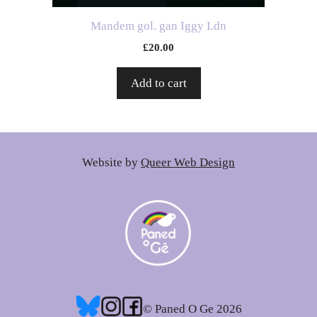
Mandem gol. gan Iggy Ldn
£
20.00
Add to cart
Website by
Queer Web Design
© Paned O Ge 2026