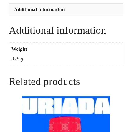
Anniversary
Additional information
Edition
-
Samuel
Additional information
R.
Delany
quantity
Weight
328 g
Related products