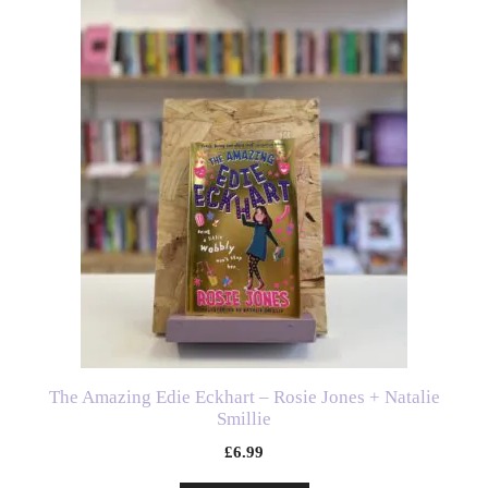
The Amazing Edie Eckhart – Rosie Jones + Natalie
Smillie
£
6.99