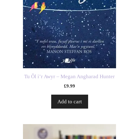
Tu Ôl i’r Awyr – Megan Angharad Hunter
£
9.99
Add to cart