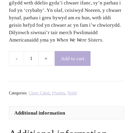
gilydd wrth ddelio gyda’i chwaer ifanc, sy’n parhau i
fod yn ‘crybaby’. Yn olaf, ceisiwyd Noreen, y chwaer
hynaf, parhau i greu bywyd am eu hun, wrth iddi
geisio hefyd fod yn chwaer ac yn fam i’w chwiorydd.
Dilynwch siwrnai’r tair merch Fwslimaidd
Americanaidd yma yn
When We Were Sisters
.
Add to cart
When
We
Were
Sisters
-
Categories:
Clawr Caled
,
Ffuglen
,
Nofel
Fatimah
Asghar
Additional information
quantity