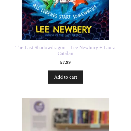
The Last Shadowdragon – Lee Newbury + Laura
Catálan
£
7.99
Add to cart