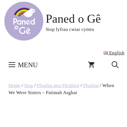
Skip
to
Paned o Gê
content
Siop lyfrau cwiar cymru
English
MENU
Home
/
Siop
/
Ffuglen neu Ffeithiol
/
Ffuglen
/ When
We Were Sisters – Fatimah Asghar