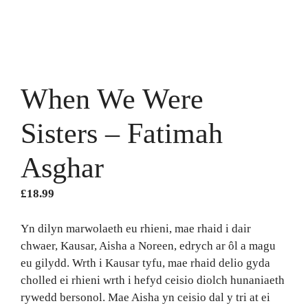
When We Were
Sisters – Fatimah
Asghar
£
18.99
Yn dilyn marwolaeth eu rhieni, mae rhaid i dair
chwaer, Kausar, Aisha a Noreen, edrych ar ôl a magu
eu gilydd. Wrth i Kausar tyfu, mae rhaid delio gyda
cholled ei rhieni wrth i hefyd ceisio diolch hunaniaeth
rywedd bersonol. Mae Aisha yn ceisio dal y tri at ei