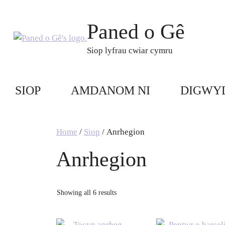
Skip
to
Paned o Gê
content
Siop lyfrau cwiar cymru
SIOP
AMDANOM NI
DIGWY
Home
/
Siop
/ Anrhegion
Anrhegion
Showing all 6 results