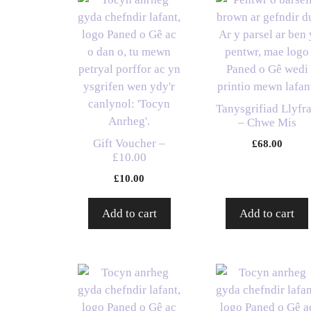
Tanysgrifiad Llyfr
– Chwe Mis
Gift Voucher –
£
68.00
£10.00
£
10.00
Add to cart
Add to cart