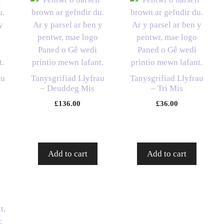
au
Tanysgrifiad Llyfrau
Tanysgrifiad Llyfrau
– Deuddeg Mis
– Tri Mis
£
136.00
£
36.00
Add to cart
Add to cart