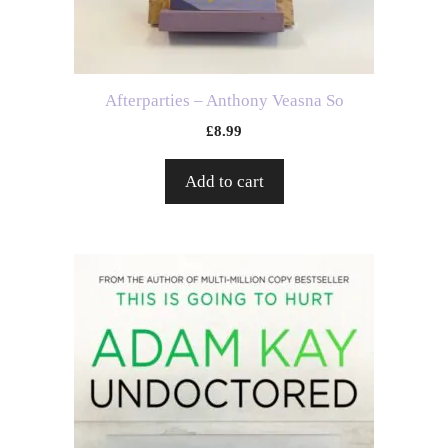
Afterparties – Anthony Veasna So
£
8.99
Add to cart