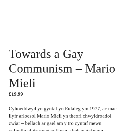
Towards a Gay
Communism – Mario
Mieli
£
19.99
Cyhoeddwyd yn gyntaf yn Eidaleg ym 1977, ac mae
llyfr arloesol Mario Mieli yn theori chwyldroadol
cwiar – bellach ar gael am y tro cyntaf mewn
cyfieithiad Saesneg cyflawn a heb ei gyfyngu.