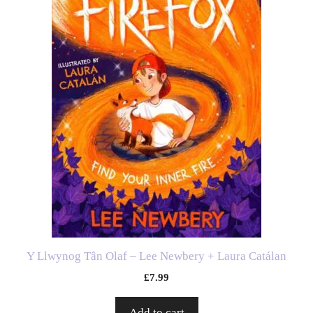
Y Llwynog Tân Olaf – Lee Newbery + Laura Catálan
£
7.99
Add to cart