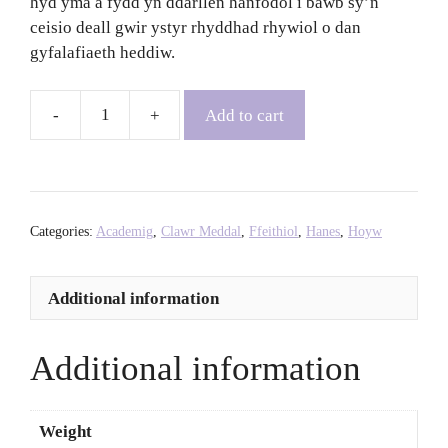
hyd yma a fydd yn ddarllen hanfodol i bawb sy’n
ceisio deall gwir ystyr rhyddhad rhywiol o dan
gyfalafiaeth heddiw.
Add to cart
Towards
a
Gay
Communism
-
Categories:
Academig
,
Clawr Meddal
,
Ffeithiol
,
Hanes
,
Hoyw
Mario
Mieli
Additional information
quantity
Additional information
Weight