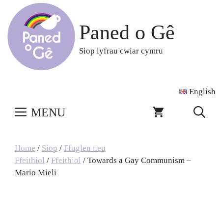
Skip
to
Paned o Gê
content
Siop lyfrau cwiar cymru
English
MENU
Home
/
Siop
/
Ffuglen neu
Ffeithiol
/
Ffeithiol
/ Towards a Gay Communism –
Mario Mieli