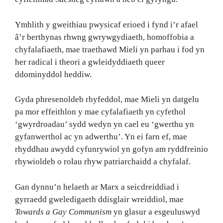
Ymhlith y gweithiau pwysicaf erioed i fynd i’r afael
â’r berthynas rhwng gwrywgydiaeth, homoffobia a
chyfalafiaeth, mae traethawd Mieli yn parhau i fod yn
her radical i theori a gwleidyddiaeth queer
ddominyddol heddiw.
Gyda phresenoldeb rhyfeddol, mae Mieli yn datgelu
pa mor effeithlon y mae cyfalafiaeth yn cyfethol
‘gwyrdroadau’ sydd wedyn yn cael eu ‘gwerthu yn
gyfanwerthol ac yn adwerthu’. Yn ei farn ef, mae
rhyddhau awydd cyfunrywiol yn gofyn am ryddfreinio
rhywioldeb o rolau rhyw patriarchaidd a chyfalaf.
Gan dynnu’n helaeth ar Marx a seicdreiddiad i
gyrraedd gweledigaeth ddisglair wreiddiol, mae
Towards a Gay Communism
yn glasur a esgeuluswyd